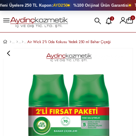
ni Üyelere 250 TL Kupon:
AYD250
%100 Orijinal Ürün Garantisi
To
0
1
Air Wick 2'li Oda Kokusu Yedek 250 ml Bahar Çiçeği