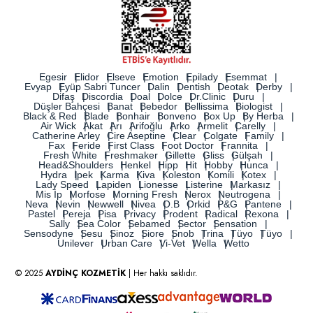
Egesir
Elidor
Elseve
Emotion
Epilady
Esemmat
Evyap
Eyüp Sabri Tuncer
Dalin
Dentish
Deotak
Derby
Difaş
Discordia
Doal
Dolce
Dr.Clinic
Duru
Düşler Bahçesi
Banat
Bebedor
Bellissima
Biologist
Black & Red
Blade
Bonhair
Bonveno
Box Up
By Herba
Air Wick
Akat
Arı
Arifoğlu
Arko
Armelit
Carelly
Catherine Arley
Cire Aseptine
Clear
Colgate
Family
Fax
Feride
First Class
Foot Doctor
Frannita
Fresh White
Freshmaker
Gillette
Gliss
Gülşah
Head&Shoulders
Henkel
Hipp
Hit
Hobby
Hunca
Hydra
İpek
Karma
Kiva
Koleston
Komili
Kotex
Lady Speed
Lapiden
Lionesse
Listerine
Markasız
Mis İp
Morfose
Morning Fresh
Nerox
Neutrogena
Neva
Nevin
Newwell
Nivea
O.B
Orkid
P&G
Pantene
Pastel
Pereja
Pisa
Privacy
Prodent
Radical
Rexona
Sally
Sea Color
Sebamed
Sector
Sensation
Sensodyne
Sesu
Sinoz
Siore
Snob
Trina
Tüyo
Tüyo
Unilever
Urban Care
Vi-Vet
Wella
Wetto
© 2025
AYDİNÇ KOZMETİK
| Her hakkı saklıdır.