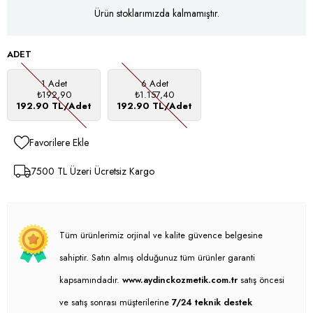
Ürün stoklarımızda kalmamıştır.
ADET
1 Adet
6 Adet
₺192,90
₺1.157,40
192.90 TL/Adet
192.90 TL/Adet
Favorilere Ekle
7500 TL Üzeri Ücretsiz Kargo
Tüm ürünlerimiz orjinal ve kalite güvence belgesine
sahiptir. Satın almış olduğunuz tüm ürünler garanti
kapsamındadır.
www.aydinckozmetik.com.tr
satış öncesi
ve satış sonrası müşterilerine
7/24 teknik destek