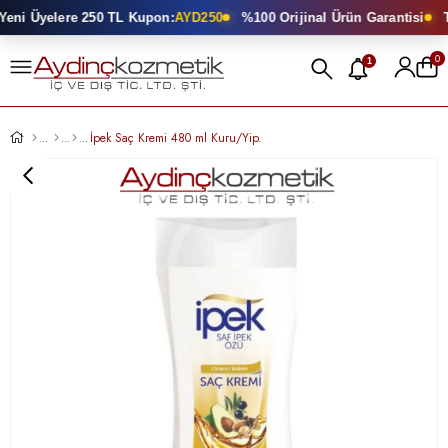
eni Üyelere 250 TL Kupon:
AYD250
%100 Orijinal Ürün Garantisi
To
0
1
İpek Saç Kremi 480 ml Kuru/Yip.