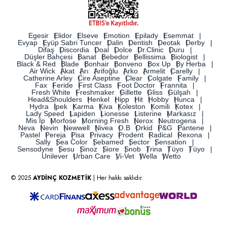
Egesir
Elidor
Elseve
Emotion
Epilady
Esemmat
Evyap
Eyüp Sabri Tuncer
Dalin
Dentish
Deotak
Derby
Difaş
Discordia
Doal
Dolce
Dr.Clinic
Duru
Düşler Bahçesi
Banat
Bebedor
Bellissima
Biologist
Black & Red
Blade
Bonhair
Bonveno
Box Up
By Herba
Air Wick
Akat
Arı
Arifoğlu
Arko
Armelit
Carelly
Catherine Arley
Cire Aseptine
Clear
Colgate
Family
Fax
Feride
First Class
Foot Doctor
Frannita
Fresh White
Freshmaker
Gillette
Gliss
Gülşah
Head&Shoulders
Henkel
Hipp
Hit
Hobby
Hunca
Hydra
İpek
Karma
Kiva
Koleston
Komili
Kotex
Lady Speed
Lapiden
Lionesse
Listerine
Markasız
Mis İp
Morfose
Morning Fresh
Nerox
Neutrogena
Neva
Nevin
Newwell
Nivea
O.B
Orkid
P&G
Pantene
Pastel
Pereja
Pisa
Privacy
Prodent
Radical
Rexona
Sally
Sea Color
Sebamed
Sector
Sensation
Sensodyne
Sesu
Sinoz
Siore
Snob
Trina
Tüyo
Tüyo
Unilever
Urban Care
Vi-Vet
Wella
Wetto
© 2025
AYDİNÇ KOZMETİK
| Her hakkı saklıdır.