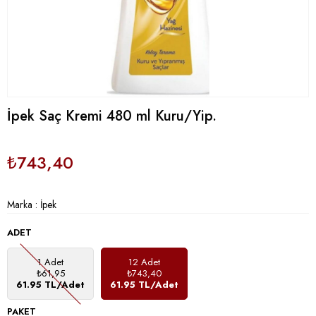
İpek Saç Kremi 480 ml Kuru/Yip.
₺743,40
Marka
:
İpek
ADET
1 Adet
12 Adet
₺61,95
₺743,40
61.95 TL/Adet
61.95 TL/Adet
PAKET